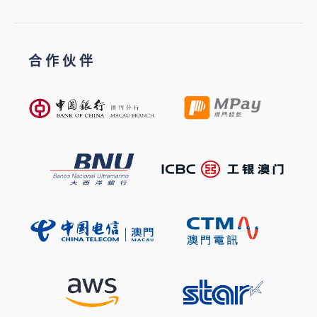
合 作 伙 伴